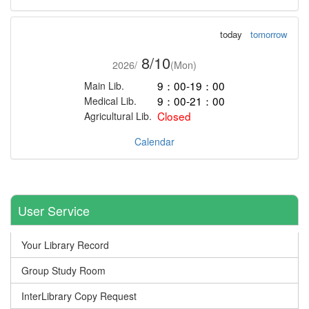
today
tomorrow
8/10
2026/
(Mon)
9：00-19：00
Main Lib.
9：00-21：00
Medical Lib.
Closed
Agricultural Lib.
Calendar
User Service
Your Library Record
Group Study Room
InterLibrary Copy Request