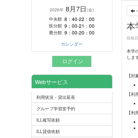
8月7日
2026年
(金)
8：40-22：00
中央館
本
9：00-21：00
医分館
9：00-20：00
農分館
投稿日時
カレンダー
本学
しま
ログイン
【対
Webサービス
【利
利用状況・貸出延長
グループ学習室予約
【利
ILL複写依頼
ILL貸借依頼