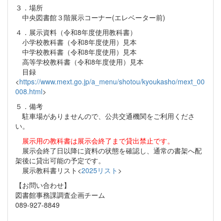
３．場所
中央図書館３階展示コーナー(エレベーター前)
４．展示資料（令和8年度使用教科書）
小学校教科書（令和8年度使用）見本
中学校教科書（令和8年度使用）見本
高等学校教科書（令和8年度使用）見本
目録
<
https://www.mext.go.jp/a_menu/shotou/kyoukasho/mext_00
008.html
>
５．備考
駐車場がありませんので、公共交通機関をご利用くださ
い。
展示用の教科書は展示会終了まで貸出禁止です。
展示会終了日以降に資料の状態を確認し、通常の書架へ配
架後に貸出可能の予定です。
展示教科書リスト<
2025リスト
>
【お問い合わせ】
図書館事務課調査企画チーム
089-927-8849