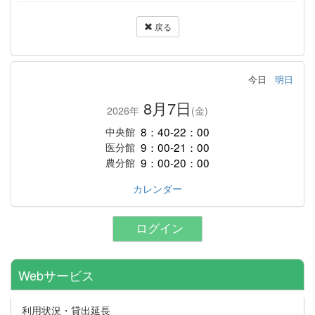
戻る
今日
明日
8月7日
2026年
(金)
8：40-22：00
中央館
9：00-21：00
医分館
9：00-20：00
農分館
カレンダー
ログイン
Webサービス
利用状況・貸出延長