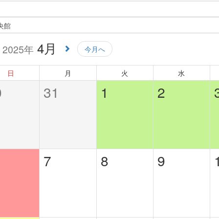
4月
2025年
今月へ
日
月
火
水
0
31
1
2
7
8
9