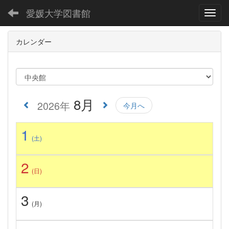
愛媛大学図書館
Toggl
カレンダー
8月
2026年
今月へ
1
(土)
2
(日)
3
(月)