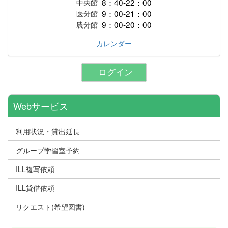
8：40-22：00
中央館
9：00-21：00
医分館
9：00-20：00
農分館
カレンダー
ログイン
Webサービス
利用状況・貸出延長
グループ学習室予約
ILL複写依頼
ILL貸借依頼
リクエスト(希望図書)