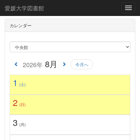
愛媛大学図書館
Toggl
カレンダー
8月
2026年
今月へ
1
(土)
2
(日)
3
(月)