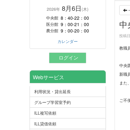
8月6日
2026年
(木)
8：40-22：00
中央館
中
9：00-21：00
医分館
9：00-20：00
農分館
投稿日時
カレンダー
教職
ログイン
中央
新職
Webサービス
また
利用状況・貸出延長
ご不
グループ学習室予約
ILL複写依頼
ILL貸借依頼