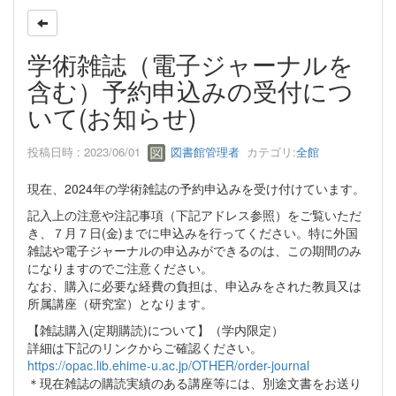
学術雑誌（電子ジャーナルを
含む）予約申込みの受付につ
いて(お知らせ)
投稿日時 : 2023/06/01
図書館管理者
カテゴリ:
全館
現在、2024年の学術雑誌の予約申込みを受け付けています。
記入上の注意や注記事項（下記アドレス参照）をご覧いただ
き、７月７日(金)までに申込みを行ってください。特に外国
雑誌や電子ジャーナルの申込みができるのは、この期間のみ
になりますのでご注意ください。
なお、購入に必要な経費の負担は、申込みをされた教員又は
所属講座（研究室）となります。
【雑誌購入(定期購読)について】（学内限定）
詳細は下記のリンクからご確認ください。
https://opac.lib.ehime-u.ac.jp/OTHER/order-journal
＊現在雑誌の購読実績のある講座等には、別途文書をお送り