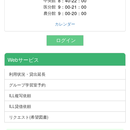
8：40-22：00
中央館
9：00-21：00
医分館
9：00-20：00
農分館
カレンダー
ログイン
Webサービス
利用状況・貸出延長
グループ学習室予約
ILL複写依頼
ILL貸借依頼
リクエスト(希望図書)