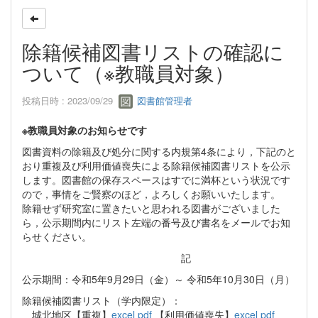
除籍候補図書リストの確認に
ついて（※教職員対象）
投稿日時 : 2023/09/29
図書館管理者
※教職員対象のお知らせです
図書資料の除籍及び処分に関する内規第4条により，下記のと
おり重複及び利用価値喪失による除籍候補図書リストを公示
します。図書館の保存スペースはすでに満杯という状況です
ので，事情をご賢察のほど，よろしくお願いいたします。
除籍せず研究室に置きたいと思われる図書がございました
ら，公示期間内にリスト左端の番号及び書名をメールでお知
らせください。
記
公示期間：令和5年9月29日（金）～ 令和5年10月30日（月）
除籍候補図書リスト（学内限定）：
城北地区【重複】
excel
pdf
【利用価値喪失】
excel
pdf