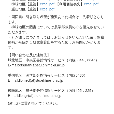
樽味地区【重複】
excel
pdf
【利用価値喪失】
excel
pdf
重信地区【重複】
excel
pdf
・同図書に引き取り希望が複数あった場合は，先着順となり
ます。
・樽味地区の図書については農学部教員の方を優先させてい
ただきます。
・引き渡しにつきましては，お知らせをいただいた後，除籍
候補から除外し研究室貸出をするため，お時間がかかりま
す。
【問い合わせ及び連絡先】
城北地区 中央図書館情報サービス（内線8844，8845）
E-mail:etsuran(at)stu.ehime-u.ac.jp
重信地区 医学部分館情報サービス（内線5480）
E-mail:libmed(at)stu.ehime-u.ac.jp
樽味地区 農学部分館情報サービス（内線405，225）
E-mail:libagr(at)stu.ehime-u.ac.jp
(at)は@に置き換えてください。