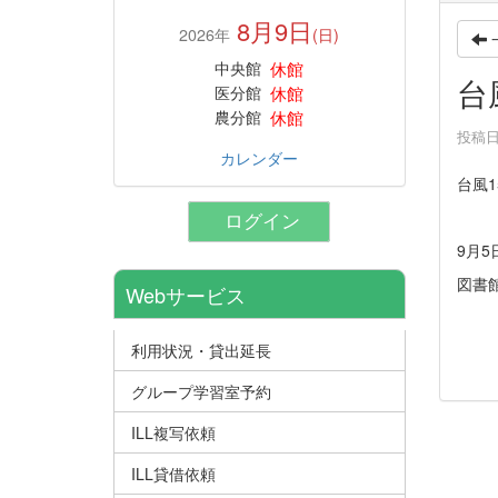
8月9日
2026年
(日)
休館
中央館
台
休館
医分館
休館
農分館
投稿日時
カレンダー
台風
ログイン
9月
図書
Webサービス
利用状況・貸出延長
グループ学習室予約
ILL複写依頼
ILL貸借依頼