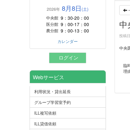
8月8日
2026年
(土)
9：30-20：00
中央館
中
9：00-17：00
医分館
9：00-13：00
農分館
投稿日時
カレンダー
中央
ログイン
臨時
理由
Webサービス
利用状況・貸出延長
グループ学習室予約
ILL複写依頼
ILL貸借依頼