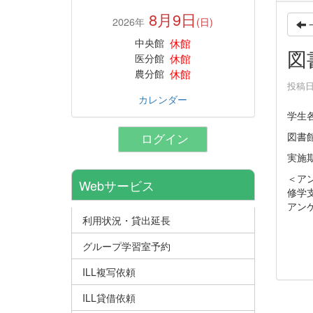
8月9日
2026年
(日)
休館
中央館
図
休館
医分館
休館
農分館
投稿日時
カレンダー
学生
図書
ログイン
実施期
＜ア
Webサービス
修学
アン
利用状況・貸出延長
グループ学習室予約
ILL複写依頼
ILL貸借依頼