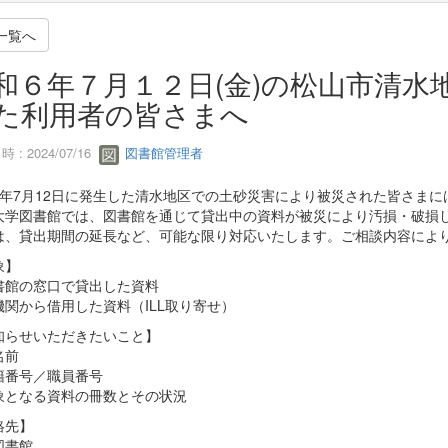
一覧へ
和６年７月１２日(金)の松山市清水
た利用者の皆さまへ
 : 2024/07/16
図書館管理者
6年7月12日に発生した清水地区での土砂災害により被災された皆さま
大学図書館では、図書館を通じて貸出中の資料が被災により汚損・破損
は、貸出期間の延長など、可能な限り対応いたします。ご相談内容によ
象】
書館の窓口で貸出した資料
機関から借用した資料（ILL取り寄せ）
知らせいただきたいこと】
名前
籍番号／職員番号
象となる資料の冊数とその状況
絡先】
図書館