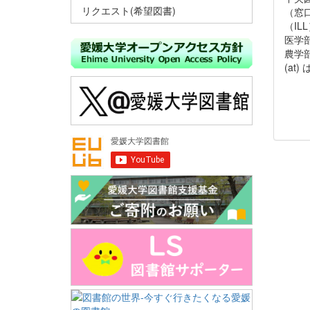
リクエスト(希望図書)
（窓口貸
（ILL）
医学部分
農学部分館
(at