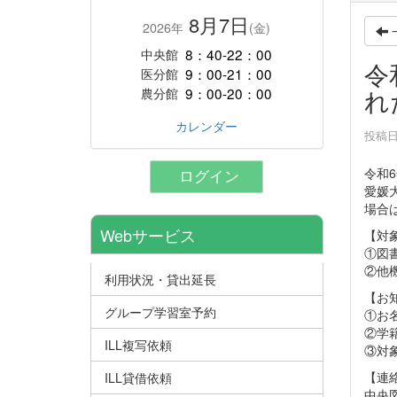
8月7日
2026年
(金)
8：40-22：00
中央館
令
9：00-21：00
医分館
れ
9：00-20：00
農分館
カレンダー
投稿日時
令和
ログイン
愛媛
場合
Webサービス
【対
①図
②他
利用状況・貸出延長
【お
グループ学習室予約
①お
②学
ILL複写依頼
③対
【連
ILL貸借依頼
中央