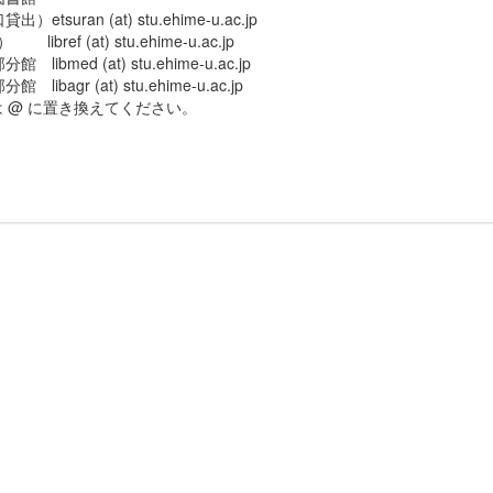
出）etsuran (at) stu.ehime-u.ac.jp
 libref (at) stu.ehime-u.ac.jp
館 libmed (at) stu.ehime-u.ac.jp
 libagr (at) stu.ehime-u.ac.jp
) は @ に置き換えてください。