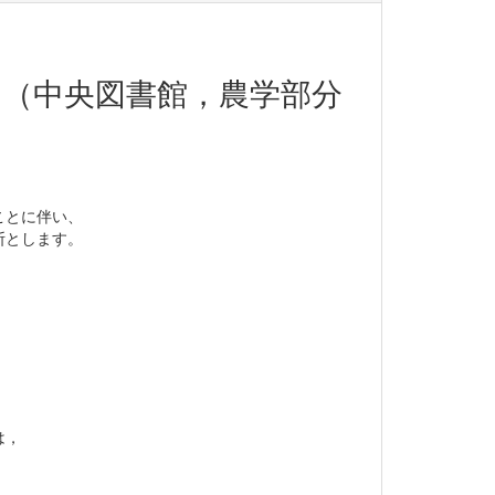
（中央図書館，農学部分
ことに伴い、
断とします。
は，