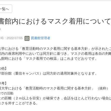
一覧へ
書館内におけるマスク着用について
）
 : 2022/07/05
図書館管理者
大学における「教育活動時のマスク着用に関する基本方針」が示された
館内の座席利用中においては同方針に基づき、マスクの着用は各自の判
入館時における「マスク着用での検温」はこれまでどおりです。
の他】
部分館（重信キャンパス）は同方針の適用対象外となります。
参考】
大学における「教育活動時のマスク着用に関する基本方針」 （抜粋）
内での活動
の距離（２ｍ以上を目安）が確保でき，会話をほとんど行わない場合
クを外すことができる。