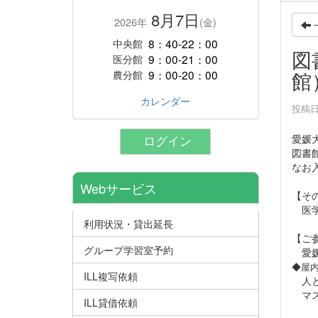
8月7日
2026年
(金)
8：40-22：00
中央館
図
9：00-21：00
医分館
館
9：00-20：00
農分館
カレンダー
投稿日時
愛媛
ログイン
図書
なお
Webサービス
【そ
医学
利用状況・貸出延長
【ご
グループ学習室予約
愛媛
◆屋
ILL複写依頼
人と
マス
ILL貸借依頼