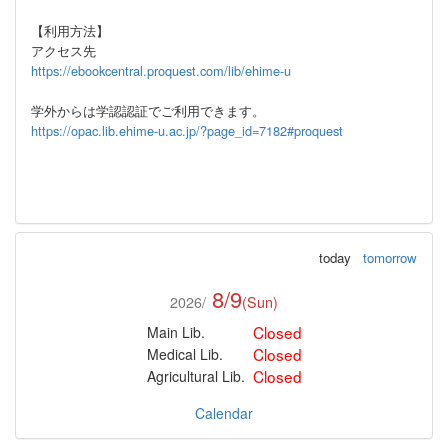
【利用方法】
アクセス先
https://ebookcentral.proquest.com/lib/ehime-u
学外からは学認認証でご利用できます。
https://opac.lib.ehime-u.ac.jp/?page_id=7182#proquest
today
tomorrow
8/9
2026/
(Sun)
Closed
Main Lib.
Closed
Medical Lib.
Closed
Agricultural Lib.
Calendar