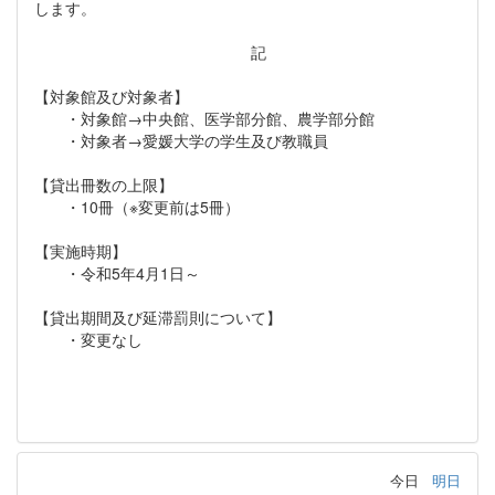
します。
記
【対象館及び対象者】
・対象館→中央館、医学部分館、農学部分館
・対象者→愛媛大学の学生及び教職員
【貸出冊数の上限】
・10冊（※変更前は5冊）
【実施時期】
・令和5年4月1日～
【貸出期間及び延滞罰則について】
・変更なし
今日
明日