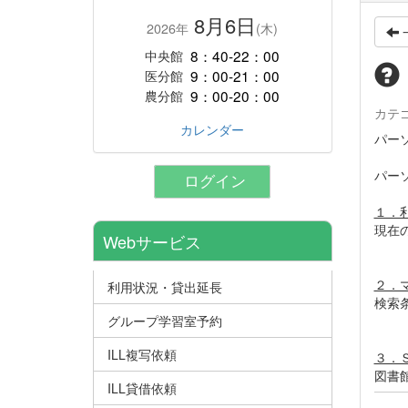
8月6日
2026年
(木)
8：40-22：00
中央館
9：00-21：00
医分館
9：00-20：00
農分館
カテ
カレンダー
パー
パー
ログイン
１．
現在
Webサービス
２．
利用状況・貸出延長
検索
グループ学習室予約
ILL複写依頼
３．
図書
ILL貸借依頼