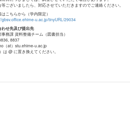
合等ございましたら、対応させていただきますのでご連絡ください。
書はこちらから（学内限定）
://gbsv.office.ehime-u.ac.jp/tinyURL/29034
合わせ先及び提出先
館事務課 資料整備チーム（図書担当）
836, 8837
sho（at）stu.ehime-u.ac.jp
t）は @ に置き換えてください。