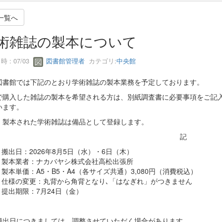
一覧へ
術雑誌の製本について
 : 07/03
図書館管理者
カテゴリ:
中央館
図書館では下記のとおり学術雑誌の製本業務を予定しております。
で購入した雑誌の製本を希望される方は、別紙調査書に必要事項をご記入
います。
、製本された学術雑誌は備品として登録します。
記
搬出日：2026年8月5日（水）・6日（木）
製本業者：ナカバヤシ株式会社高松出張所
製本単価：A5・B5・A4（各サイズ共通）3,080円（消費税込）
仕様の変更：丸背から角背となり､「はなぎれ」がつきません
提出期限：7月24日（金）
搬出日につきましては、調整させていただく場合があります。