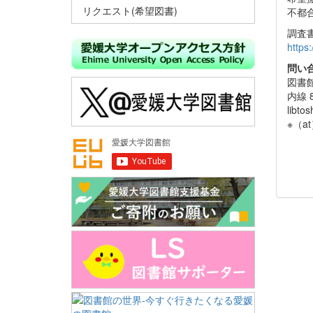
リクエスト(希望図書)
不都
調査
https
問い
図書
内線 8
libto
※（a