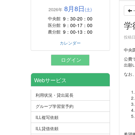
8月8日
2026年
(土)
9：30-20：00
中央館
学
9：00-17：00
医分館
9：00-13：00
農分館
投稿日時
カレンダー
中央
公費
ログイン
出願
なお
Webサービス
利用状況・貸出延長
グループ学習室予約
ILL複写依頼
ILL貸借依頼
希望