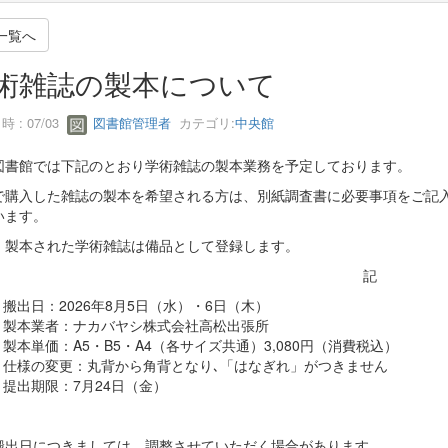
一覧へ
術雑誌の製本について
 : 07/03
図書館管理者
カテゴリ:
中央館
図書館では下記のとおり学術雑誌の製本業務を予定しております。
で購入した雑誌の製本を希望される方は、別紙調査書に必要事項をご記入
います。
、製本された学術雑誌は備品として登録します。
記
搬出日：2026年8月5日（水）・6日（木）
製本業者：ナカバヤシ株式会社高松出張所
製本単価：A5・B5・A4（各サイズ共通）3,080円（消費税込）
仕様の変更：丸背から角背となり､「はなぎれ」がつきません
提出期限：7月24日（金）
搬出日につきましては、調整させていただく場合があります。