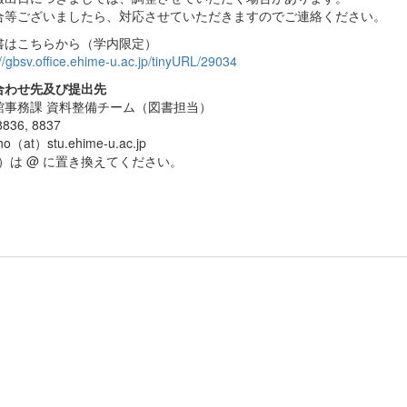
合等ございましたら、対応させていただきますのでご連絡ください。
書はこちらから（学内限定）
://gbsv.office.ehime-u.ac.jp/tinyURL/29034
合わせ先及び提出先
館事務課 資料整備チーム（図書担当）
836, 8837
sho（at）stu.ehime-u.ac.jp
t）は @ に置き換えてください。