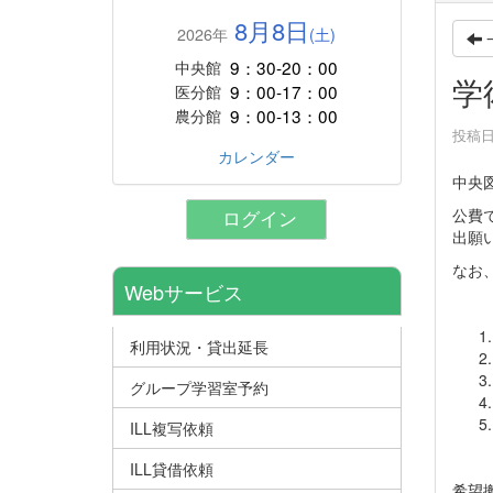
8月8日
2026年
(土)
9：30-20：00
中央館
学
9：00-17：00
医分館
9：00-13：00
農分館
投稿日時
カレンダー
中央
公費
ログイン
出願
なお
Webサービス
利用状況・貸出延長
グループ学習室予約
ILL複写依頼
ILL貸借依頼
希望