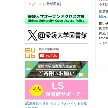
リクエスト(希望図書)
不都
調査
https
問い
図書
内線 8
libto
※（a