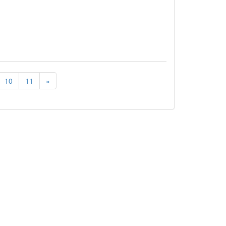
10
11
»