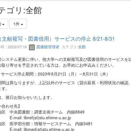
テゴリ:全館
館
1件
L（文献複写・図書借用）サービスの停止 8/21-8/31
 : 2023/07/18
図書館管理者
カテゴリ:
全館
館システム更新に伴い、他大学への文献複写及び図書借用のサービスを
の取り寄せを予定されている方は、お早めにお申込みください。
サービス停止期間：2023年8月21日（月）～8月31日（木）
期間は異なりますが、上記以外のサービス（貸出延長・利用状況の確認
ます。
は、後日お知らせいたします。
い合わせ先】
地区 中央図書館：調査企画チーム 内線8849
il: libref(at)stu.ehime-u.ac.jp
地区 医学部分館：情報サービスチーム 内線5481
il: libmed(at)stu.ehime-u.ac.jp