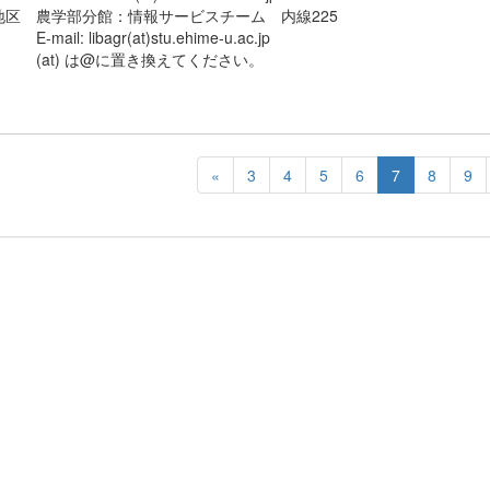
地区 農学部分館：情報サービスチーム 内線225
il: libagr(at)stu.ehime-u.ac.jp
t) は@に置き換えてください。
«
3
4
5
6
7
8
9