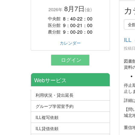
8月7日
カ
2026年
(金)
8：40-22：00
中央館
全
9：00-21：00
医分館
9：00-20：00
農分館
IL
カレンダー
投稿日時
ログイン
図書
資料
Webサービス
停止
止し
利用状況・貸出延長
詳細
グループ学習室予約
【問
城北
ILL複写依頼
E-ma
重信
ILL貸借依頼
E-ma