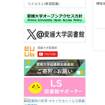
樽味
リクエスト(希望図書)
E-ma
(a