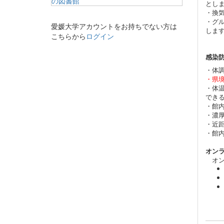
とし
・換
・グ
愛媛大学アカウントをお持ちでない方は
しま
こちらから
ログイン
感染
・体
・県
・体
でき
・館
・濃
・近
・館
オン
オン