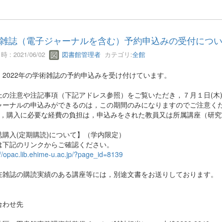
雑誌（電子ジャーナルを含む）予約申込みの受付について
 : 2021/06/02
図書館管理者
カテゴリ:
全館
，2022年の学術雑誌の予約申込みを受け付けています。
上の注意や注記事項（下記アドレス参照）をご覧いただき，７月１日(木
ャーナルの申込みができるのは，この期間のみになりますのでご注意く
，購入に必要な経費の負担は，申込みをされた教員又は所属講座（研
誌購入(定期購読)について】（学内限定）
は下記のリンクからご確認ください。
://opac.lib.ehime-u.ac.jp/?page_id=8139
在雑誌の購読実績のある講座等には，別途文書をお送りしております。
合わせ先