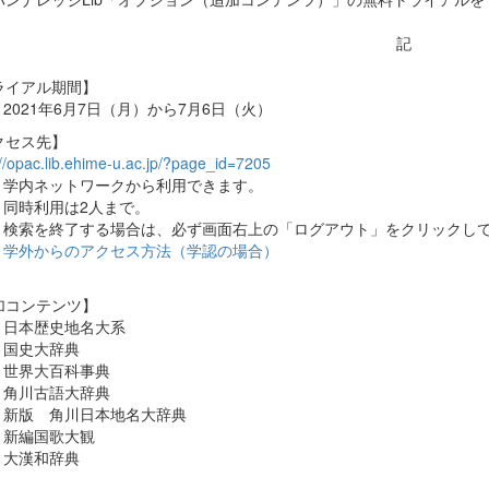
記
ライアル期間】
2021年6月7日（月）から7月6日（火）
クセス先】
://opac.lib.ehime-u.ac.jp/?page_id=7205
学内ネットワークから利用できます。
同時利用は2人まで。
検索を終了する場合は、必ず画面右上の「ログアウト」をクリックし
学外からのアクセス方法（学認の場合）
加コンテンツ】
日本歴史地名大系
国史大辞典
世界大百科事典
角川古語大辞典
新版 角川日本地名大辞典
新編国歌大観
大漢和辞典