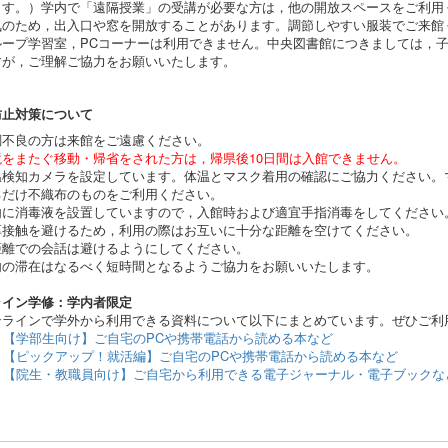
ます。）
学内で「遠隔授業」の受講が必要な方は，他の開放スペース
をご利用
気のため，出入口や窓を開放することがあります。調節しやすい服装でご来館
ループ学習室，PCコーナーは利用できません。中央図書館につきましては，
すが，ご理解ご協力をお願いいたします。
防止対策について
調不良の方は来館をご遠慮ください。
境をまたぐ移動・帰省をされた方は，帰県後10日間は入館できません。
温検知カメラを設定しています。体温とマスク着用の確認にご協力ください。
るだけ不織布のものをご利用ください。
内に消毒液を設置していますので，入館時および適宜手指消毒をしてください
厚接触を避けるため，利用の際はお互いに十分な距離を空けてください。
距離での会話は避けるようにしてください。
内の滞在はなるべく短時間となるようご協力をお願いいたします。
ライン学修：学内者限定
ラインで学外から利用できる資料について以下にまとめています。ぜひご利
【学部生向け】ご自宅のPCや携帯電話から読める本など
【ピックアップ！就活編】ご自宅のPCや携帯電話から読める本など
【院生・教職員向け】ご自宅から利用できる電子ジャーナル・電子ブックな