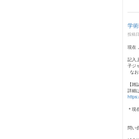
学術
投稿日時
現在
記入
子ジ
なお
【雑
詳細
https
＊現
問い