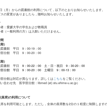
21日（月）からの図書館の利用について，以下のとおりお知らせいたします。
ビスの変更がありましたら，随時お知らせいたします。
者
内者：愛媛大学の学生および教職員
外者（一般利用の方）は入館いただけません。
時間
業期）
図書館 平日 9：00-
19：00
部分館 平日 9：00-20：00
業期）
央図書館 平日
9：00-
22：00
土・日・祝日 9：30-20：00
部分館 平日 9：00-20：00
土曜日 9：00-13：00
学部分館は対応が異なります。詳しくは
こちら
をご覧ください。
わせ先 医学部分館：libmed (at) stu.ehime-u.ac.jp）
(座席)の利用について
覧席を利用可能とします。ただし，全体の座席数を2分の１程度に制限します