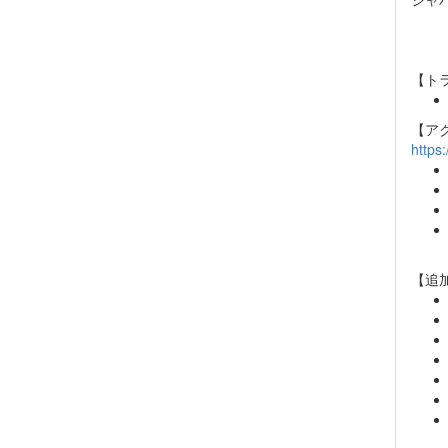
【ト
【ア
https
【追