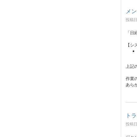
メン
投稿日時
「日
【シ
上記
作業
あら
トラ
投稿日時
ジャ