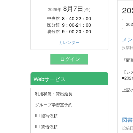
8月7日
2
2026年
(金)
8：40-22：00
中央館
20
9：00-21：00
医分館
9：00-20：00
農分館
メン
カレンダー
投稿日時
ログイン
「聞
【シ
■20
Webサービス
上記
利用状況・貸出延長
グループ学習室予約
ILL複写依頼
図書
ILL貸借依頼
投稿日時