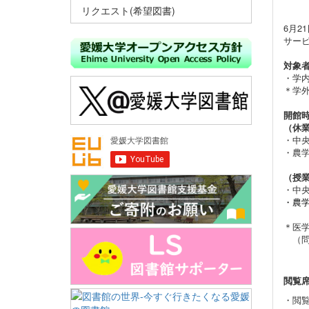
リクエスト(希望図書)
6月
サー
対象
・学
＊学
開館
（休
・中央
・農学
（授
・中
・農学
＊医
（問い合
閲覧席
・
閲