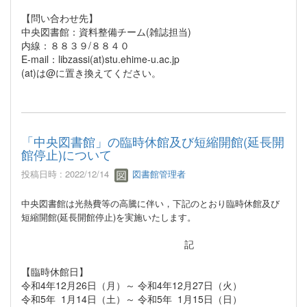
【問い合わせ先】
中央図書館：資料整備チーム(雑誌担当)
内線：８８３９/８８４０
E-mail：libzassi(at)stu.ehime-u.ac.jp
(at)は@に置き換えてください。
「中央図書館」の臨時休館及び短縮開館(延長開
館停止)について
投稿日時 : 2022/12/14
図書館管理者
中央図書館は光熱費等の高騰に伴い，下記のとおり臨時休館及び
短縮開館(延長開館停止)を実施いたします。
記
【臨時休館日】
令和4年12月26日（月）～ 令和4年12月27日（火）
令和5年 1月14日（土）～ 令和5年 1月15日（日）