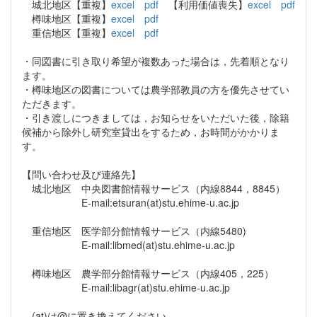
城北地区【重複】
excel
pdf
【利用価値喪失】
excel
pdf
樽味地区【重複】
excel
pdf
重信地区【重複】
excel
pdf
・同図書に引き取り希望が複数あった場合は，先着順となり
ます。
・樽味地区の図書については農学部教員の方を優先させてい
ただきます。
・引き渡しにつきましては，お知らせをいただいた後，除籍
候補から除外し研究室貸出をするため，お時間がかかりま
す。
【問い合わせ及び連絡先】
城北地区 中央図書館情報サービス（内線8844，8845）
E-mail:etsuran(at)stu.ehime-u.ac.jp
重信地区 医学部分館情報サービス（内線5480)
E-mail:libmed(at)stu.ehime-u.ac.jp
樽味地区 農学部分館情報サービス（内線405，225）
E-mail:libagr(at)stu.ehime-u.ac.jp
(at)は@に置き換えてください。