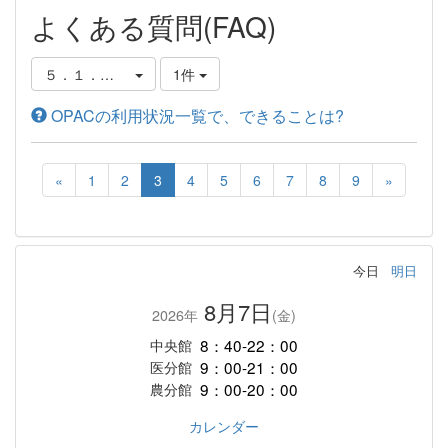
よくある質問(FAQ)
５．１．パーソナルサービスについて
1件
OPACの利用状況一覧で、できることは?
«
1
2
3
4
5
6
7
8
9
»
今日
明日
8月7日
2026年
(金)
8：40-22：00
中央館
9：00-21：00
医分館
9：00-20：00
農分館
カレンダー