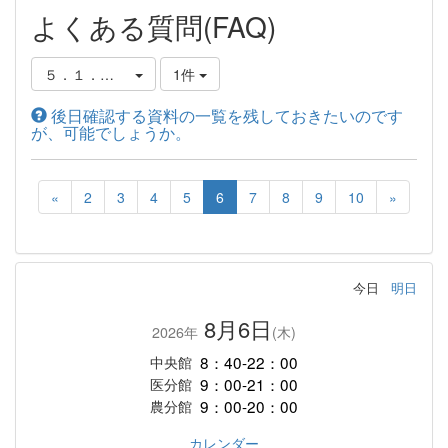
よくある質問(FAQ)
５．１．パーソナルサービスについて
1件
後日確認する資料の一覧を残しておきたいのです
が、可能でしょうか。
«
2
3
4
5
6
7
8
9
10
»
今日
明日
8月6日
2026年
(木)
8：40-22：00
中央館
9：00-21：00
医分館
9：00-20：00
農分館
カレンダー