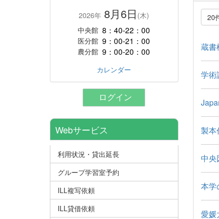
8月6日
2026年
(木)
20
8：40-22：00
中央館
9：00-21：00
医分館
蔵書検
9：00-20：00
農分館
カレンダー
学術
ログイン
Jap
Webサービス
製本
利用状況・貸出延長
中央
グループ学習室予約
本学
ILL複写依頼
ILL貸借依頼
愛媛