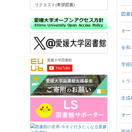
リクエスト(希望図書)
図書館
オー
令和
学術
トラ
生成
オー
学術