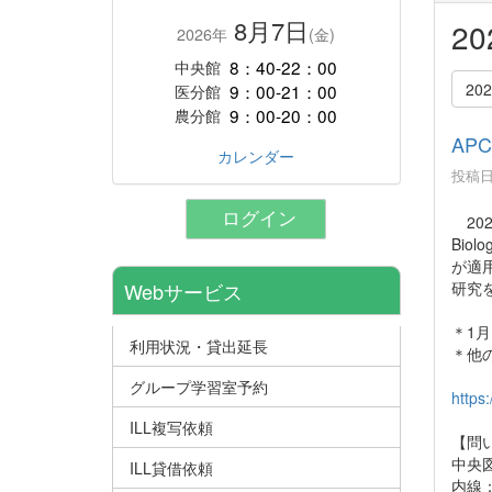
8月7日
2
2026年
(金)
8：40-22：00
中央館
20
9：00-21：00
医分館
9：00-20：00
農分館
AP
カレンダー
投稿日時
ログイン
2023
Bio
が適用
研究
Webサービス
＊1
利用状況・貸出延長
＊他
グループ学習室予約
https
ILL複写依頼
【問
中央
ILL貸借依頼
内線