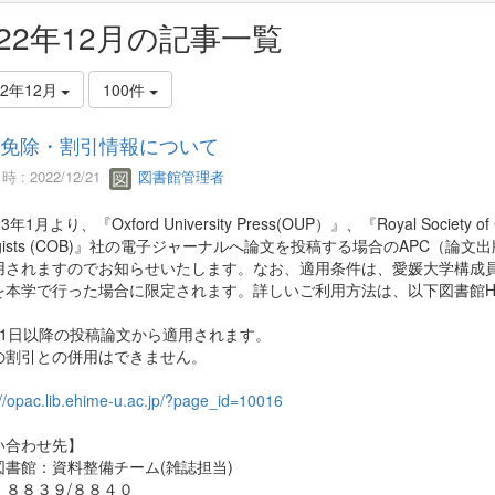
022年12月の記事一覧
22年12月
100件
C免除・割引情報について
 : 2022/12/21
図書館管理者
年1月より、『Oxford University Press(OUP）』、『Royal Society of 
logists (COB)』社の電子ジャーナルへ論文を投稿する場合のAPC
されますのでお知らせいたします。なお、適用条件は、愛媛大学構成員がResponsi
を本学で行った場合に限定されます。詳しいご利用方法は、以下図書館H
月1日以降の投稿論文から適用されます。
の割引との併用はできません。
://opac.lib.ehime-u.ac.jp/?page_id=10016
い合わせ先】
図書館：資料整備チーム(雑誌担当)
：８８３９/８８４０