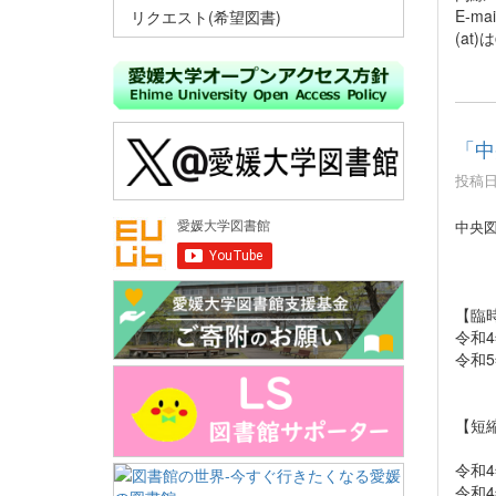
E-mai
リクエスト(希望図書)
(at
「中
投稿日時
中央
【臨
令和4
令和5
【短
令和4
令和4