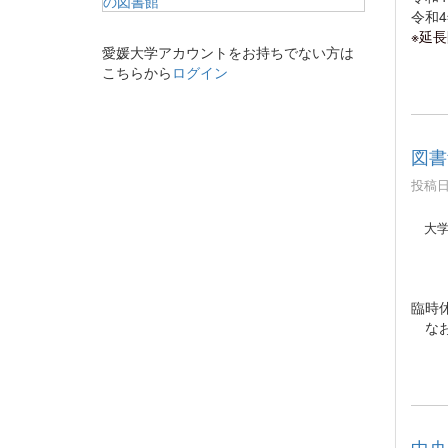
令和4
※延長開
愛媛大学アカウントをお持ちでない方は
こちらから
ログイン
図書
投稿日時
大学
臨時
なお
中央