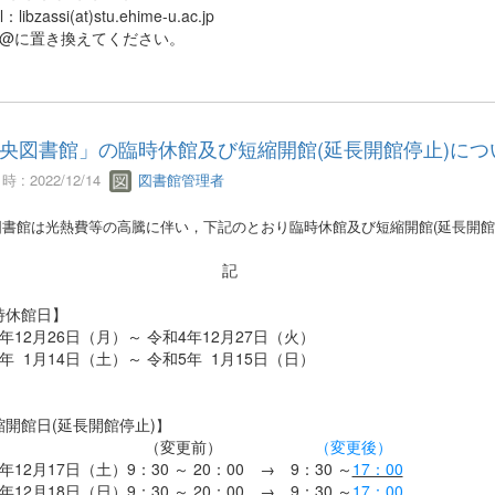
l：libzassi(at)stu.ehime-u.ac.jp
)は@に置き換えてください。
央図書館」の臨時休館及び短縮開館(延長開館停止)につ
 : 2022/12/14
図書館管理者
図書館は光熱費等の高騰に伴い，下記のとおり臨時休館及び短縮開館(延長開館
記
時休館日】
年12月26日（月）～ 令和4年12月27日（火）
年 1月14日（土）～ 令和5年 1月15日（日）
縮開館日
(延長開館停止)
】
（変更前）
（変更後）
年12月17日（土）9：30 ～ 20：00 → 9：30 ～
17：00
年12月18日（日）9：30 ～ 20：00 → 9：30 ～
17：00