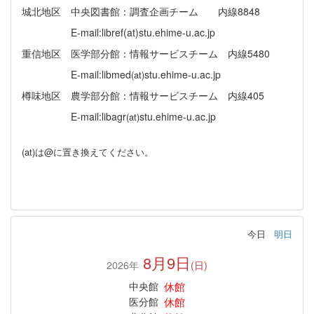
城北地区 中央図書館：調査企画チーム 内線
8848
E-mail:libref(at)stu.ehime-u.ac.jp
重信地区 医学部分館：情報サービスチーム 内線
5480
E-mail:libmed
stu.ehime-u.ac.jp
(at)
樽味地区 農学部分館：情報サービスチーム 内線
405
E-mail:libagr
stu.ehime-u.ac.jp
(at)
(at)は@に置き換えてください。
今日
明日
8月9日
2026年
(日)
休館
中央館
休館
医分館