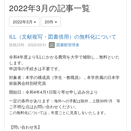
2022年3月の記事一覧
2022年3月
20件
ILL（文献複写・図書借用）の無料化について
投稿日時 : 2022/03/31
図書館管理者
令和
4
年度より
ILL
にかかる費用を大学で補助し，無料といた
します。
申請等の手続きは不要です。
対象者：本学の構成員（学生・教職員），本学所属の日本学
術振興会特別研究員
開始日：令和
4
年
4
月
1
日取り寄せ申し込み分より
一定の条件があります：
海外への手配は除外，上限30件/月
等
ご不明な点はお問い合わせください。
この無料化については，年度ごとに見直しをいたします。
【問い合わせ先】