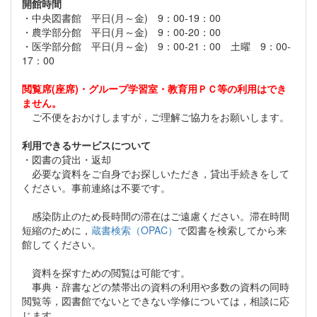
開館時間
・中央図書館 平日(月～金) 9：00-19：00
・農学部分館 平日(月～金) 9：00-20：00
・医学部分館 平日(月～金) 9：00-21：00 土曜 9：00-
17：00
閲覧席(座席)・グループ学習室・教育用ＰＣ等の利用はでき
ません。
ご不便をおかけしますが，ご理解ご協力をお願いします。
利用できるサービスについて
・図書の貸出・返却
必要な資料をご自身でお探しいただき，貸出手続きをして
ください。事前連絡は不要です。
感染防止のため長時間の滞在はご遠慮ください。滞在時間
短縮のために，
蔵書検索（OPAC）
で図書を検索してから来
館してください。
資料を探すための閲覧は可能です。
事典・辞書などの禁帯出の資料の利用や多数の資料の同時
閲覧等，図書館でないとできない学修については，相談に応
じます。