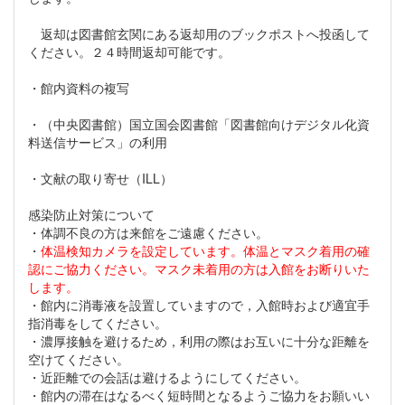
返却は図書館玄関にある返却用のブックポストへ投函して
ください。２４時間返却可能です。
・館内資料の複写
・（中央図書館）国立国会図書館「図書館向けデジタル化資
料送信サービス」の利用
・文献の取り寄せ（ILL）
感染防止対策について
・体調不良の方は来館をご遠慮ください。
・
体温検知カメラを設定しています。体温とマスク着用の確
認にご協力ください。マスク未着用の方は入館をお断りいた
します。
・館内に消毒液を設置していますので，入館時および適宜手
指消毒をしてください。
・濃厚接触を避けるため，利用の際はお互いに十分な距離を
空けてください。
・近距離での会話は避けるようにしてください。
・館内の滞在はなるべく短時間となるようご協力をお願いい