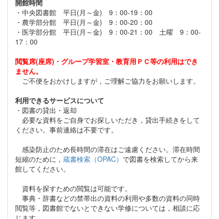
開館時間
・中央図書館 平日(月～金) 9：00-19：00
・農学部分館 平日(月～金) 9：00-20：00
・医学部分館 平日(月～金) 9：00-21：00 土曜 9：00-
17：00
閲覧席(座席)・グループ学習室・教育用ＰＣ等の利用はでき
ません。
ご不便をおかけしますが，ご理解ご協力をお願いします。
利用できるサービスについて
・図書の貸出・返却
必要な資料をご自身でお探しいただき，貸出手続きをして
ください。事前連絡は不要です。
感染防止のため長時間の滞在はご遠慮ください。滞在時間
短縮のために，
蔵書検索（OPAC）
で図書を検索してから来
館してください。
資料を探すための閲覧は可能です。
事典・辞書などの禁帯出の資料の利用や多数の資料の同時
閲覧等，図書館でないとできない学修については，相談に応
じます。