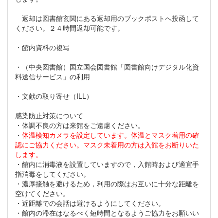
返却は図書館玄関にある返却用のブックポストへ投函して
ください。２４時間返却可能です。
・館内資料の複写
・（中央図書館）国立国会図書館「図書館向けデジタル化資
料送信サービス」の利用
・文献の取り寄せ（ILL）
感染防止対策について
・体調不良の方は来館をご遠慮ください。
・
体温検知カメラを設定しています。体温とマスク着用の確
認にご協力ください。マスク未着用の方は入館をお断りいた
します。
・館内に消毒液を設置していますので，入館時および適宜手
指消毒をしてください。
・濃厚接触を避けるため，利用の際はお互いに十分な距離を
空けてください。
・近距離での会話は避けるようにしてください。
・館内の滞在はなるべく短時間となるようご協力をお願いい