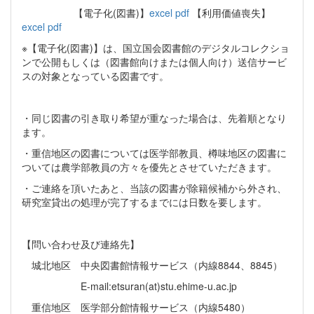
【電子化(図書)】
excel
pdf
【利用価値喪失】
excel
pdf
※【電子化(図書)】は、国立国会図書館のデジタルコレクショ
ンで公開もしくは（図書館向けまたは個人向け）送信サービ
スの対象となっている図書です。
・同じ図書の引き取り希望が重なった場合は、先着順となり
ます。
・重信地区の図書については医学部教員、樽味地区の図書に
ついては農学部教員の方々を優先とさせていただきます。
・ご連絡を頂いたあと、当該の図書が除籍候補から外され、
研究室貸出の処理が完了するまでには日数を要します。
【問い合わせ及び連絡先】
城北地区 中央図書館情報サービス（内線8844、8845）
E-mail:etsuran(at)stu.ehime-u.ac.jp
重信地区 医学部分館情報サービス（内線5480）