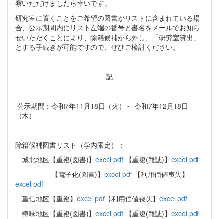
察いただけましたら幸いです。
研究室に置くことをご希望の図書がリストに含まれている場
合、公示期間内にリスト左端の番号と書名をメールでお知ら
せいただくことにより、除籍候補から外し、「研究室貸出」
とする手続きが可能ですので、ぜひご検討ください。
記
公示期間：令和7年11月18日（火）～ 令和7年12月18日
（木）
除籍候補図書リスト（学内限定）：
城北地区【重複(図書)】
excel
pdf
【重複(雑誌)】
excel
pdf
【電子化(図書)】
excel
pdf
【利用価値喪失】
excel
pdf
重信地区【重複】
excel
pdf
【利用価値喪失】
excel
pdf
樽味地区【重複(図書)】
excel
pdf
【重複(雑誌)】
excel
pdf