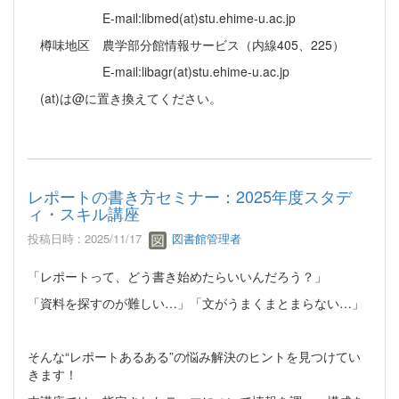
E-mail:libmed(at)stu.ehime-u.ac.jp
樽味地区 農学部分館情報サービス（内線405、225）
E-mail:libagr(at)stu.ehime-u.ac.jp
(at)は@に置き換えてください。
レポートの書き方セミナー：2025年度スタデ
ィ・スキル講座
投稿日時 : 2025/11/17
図書館管理者
「レポートって、どう書き始めたらいいんだろう？」
「資料を探すのが難しい…」「文がうまくまとまらない…」
そんな“レポートあるある”の悩み解決のヒントを見つけてい
きます！