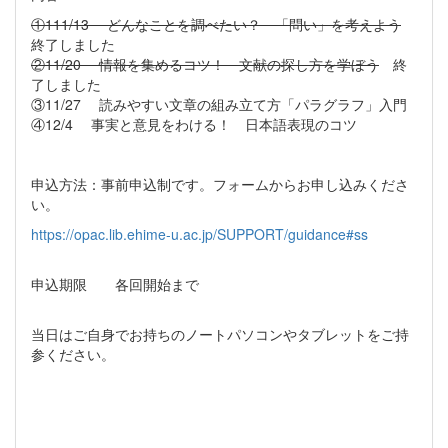
①111/13 どんなことを調べたい？ 「問い」を考えよう
終了しました
②11/20 情報を集めるコツ！ 文献の探し方を学ぼう
終
了しました
③11/27 読みやすい文章の組み立て方「パラグラフ」入門
④12/4 事実と意見をわける！ 日本語表現のコツ
申込方法：事前申込制です。フォームからお申し込みくださ
い。
https://opac.lib.ehime-u.ac.jp/SUPPORT/guidance#ss
申込期限 各回開始まで
当日はご自身でお持ちのノートパソコンやタブレットをご持
参ください。