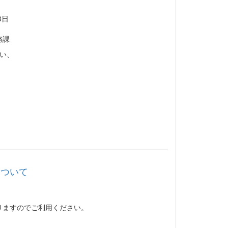
日
課
い、
について
りますのでご利用ください。