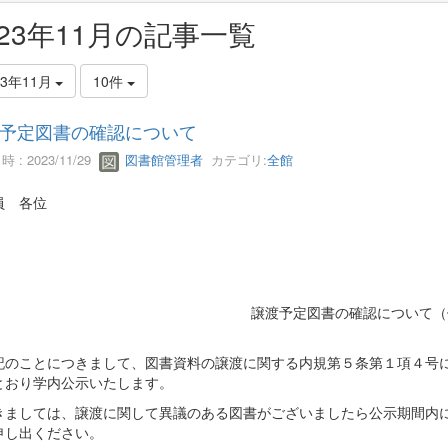
023年11月の記事一覧
23年11月
10件
予定図書の確認について
 : 2023/11/29
図書館管理者
カテゴリ:
全館
員 各位
譲渡予定図書の確認について（
のことにつきまして、図書資料の譲渡に関する内規第５条第１項４号に
とおり学内公示いたします。
ましては、譲渡に関して異議のある図書がございましたら公示期間内に
申し出ください。