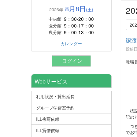
8月8日
2
2026年
(土)
9：30-20：00
中央館
20
9：00-17：00
医分館
9：00-13：00
農分館
譲渡
カレンダー
投稿日時
ログイン
教職
Webサービス
利用状況・貸出延長
グループ学習室予約
標記
記の
ILL複写依頼
つき
ILL貸借依頼
でお