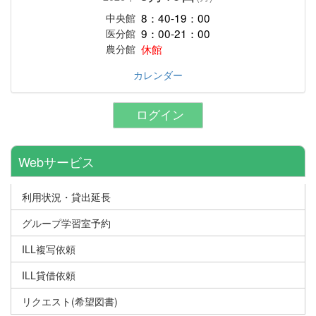
8：40-19：00
中央館
9：00-21：00
医分館
休館
農分館
カレンダー
ログイン
Webサービス
利用状況・貸出延長
グループ学習室予約
ILL複写依頼
ILL貸借依頼
リクエスト(希望図書)