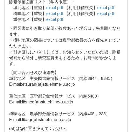
除籍候補図書リスト（学内限定）：
城北地区【重複】
excel
pdf
【利用価値喪失】
excel
pdf
樽味地区【重複】
excel
pdf
【利用価値喪失】
excel
pdf
重信地区【重複】
excel
pdf
・同図書に引き取り希望が複数あった場合は，先着順となり
ます。
・樽味地区の図書については農学部教員の方を優先させてい
ただきます。
・引き渡しにつきましては，お知らせをいただいた後，除籍
候補から除外し研究室貸出をするため，お時間がかかりま
す。
【問い合わせ及び連絡先】
城北地区 中央図書館情報サービス（内線8844，8845）
E-mail:etsuran(at)stu.ehime-u.ac.jp
重信地区 医学部分館情報サービス（内線5480）
E-mail:libmed(at)stu.ehime-u.ac.jp
樽味地区 農学部分館情報サービス（内線405，225）
E-mail:libagr(at)stu.ehime-u.ac.jp
(at)は@に置き換えてください。