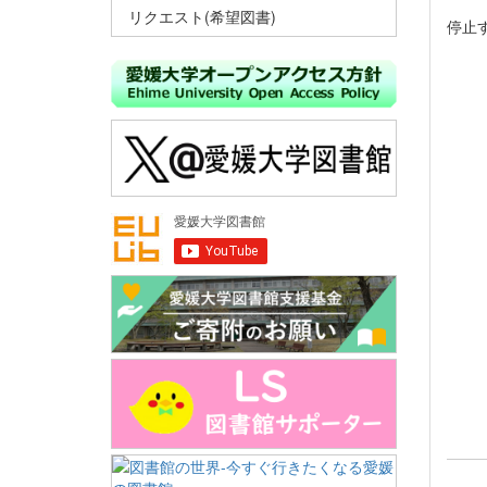
リクエスト(希望図書)
停止
・
・
‐
‐
‐
‐
・セ
電
※セ