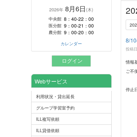
8月6日
2
2026年
(木)
8：40-22：00
中央館
20
9：00-21：00
医分館
9：00-20：00
農分館
8/
カレンダー
投稿日時
ログイン
情報
ご不
Webサービス
停止日
利用状況・貸出延長
※1
令和
グループ学習室予約
※1
ILL複写依頼
令和
ILL貸借依頼
※数