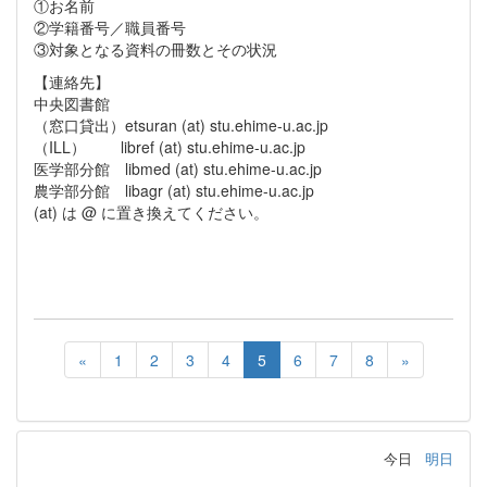
①お名前
②学籍番号／職員番号
③対象となる資料の冊数とその状況
【連絡先】
中央図書館
（窓口貸出）etsuran (at) stu.ehime-u.ac.jp
（ILL） libref (at) stu.ehime-u.ac.jp
医学部分館 libmed (at) stu.ehime-u.ac.jp
農学部分館 libagr (at) stu.ehime-u.ac.jp
(at) は @ に置き換えてください。
«
1
2
3
4
5
6
7
8
»
今日
明日