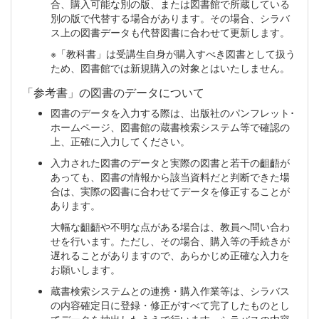
合、購入可能な別の版、または図書館で所蔵している
別の版で代替する場合があります。その場合、シラバ
ス上の図書データも代替図書に合わせて更新します。
※「教科書」は受講生自身が購入すべき図書として扱う
ため、図書館では新規購入の対象とはいたしません。
「参考書」の図書のデータについて
図書のデータを入力する際は、出版社のパンフレット･
ホームページ、図書館の蔵書検索システム等で確認の
上、正確に入力してください。
入力された図書のデータと実際の図書と若干の齟齬が
あっても、図書の情報から該当資料だと判断できた場
合は、実際の図書に合わせてデータを修正することが
あります。
大幅な齟齬や不明な点がある場合は、教員へ問い合わ
せを行います。ただし、その場合、購入等の手続きが
遅れることがありますので、あらかじめ正確な入力を
お願いします。
蔵書検索システムとの連携・購入作業等は、シラバス
の内容確定日に登録・修正がすべて完了したものとし
てデータを抽出したうえで行います。シラバスの内容