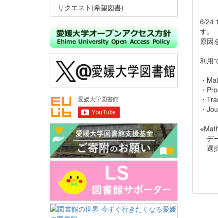
リクエスト(希望図書)
6/2
す。
原因
利用
・Mat
・Proc
・Tran
・Jour
※Mat
データ
選択