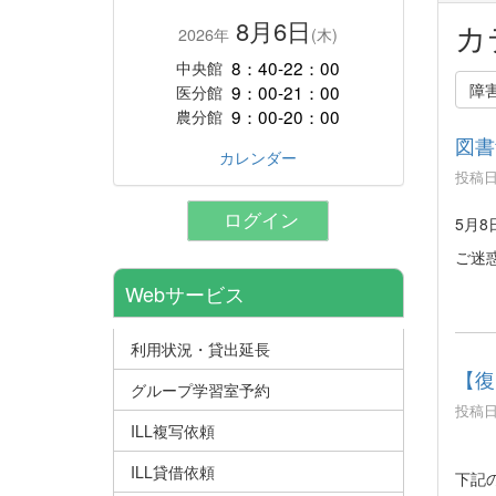
8月6日
カ
2026年
(木)
8：40-22：00
中央館
障
9：00-21：00
医分館
9：00-20：00
農分館
図書
カレンダー
投稿日時
ログイン
5月
ご迷
Webサービス
利用状況・貸出延長
【復
グループ学習室予約
投稿日時
ILL複写依頼
ILL貸借依頼
下記の