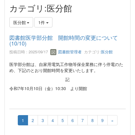
カテゴリ:医分館
医分館
1件
図書館医学部分館 開館時間の変更について
(10/10)
投稿日時 : 2025/09/17
図書館管理者
カテゴリ:
医分館
医学部分館は、自家用電気工作物等保全業務に伴う停電のた
め、下記のとおり開館時間を変更いたします。
記
令和7年10月10日（金）10:30 より開館
1
2
3
4
5
6
7
8
9
»