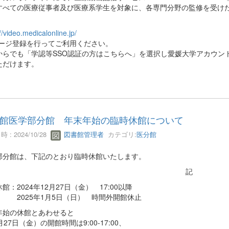
すべての医療従事者及び医療系学生を対象に、各専門分野の監修を受け
。
//video.medicalonline.jp/
ページ登録を行ってご利用ください。
からでも「学認等SSO認証の方はこちらへ」を選択し愛媛大学アカウン
ただけます。
館医学部分館 年末年始の臨時休館について
 : 2024/10/28
図書館管理者
カテゴリ:
医分館
部分館は、下記のとおり臨時休館いたします。
記
館：2024年12月27日（金） 17:00以降
25年1月5日（日） 時間外開館休止
年始の休館とあわせると
27日（金）の開館時間は9:00-17:00、