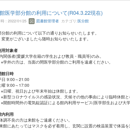
館医学部分館の利用について(R04.3.22現在)
 : 2022/01/25
図書館管理者
カテゴリ:
医分館
部分館の利用について以下の通りお知らせいたします。
、変更がございましたら随時お知らせいたします。
利用対象者
内関係者(愛媛大学在籍の学生および教員・職員等)のみ。
※学外の方は、当面の間医学部分館のご利用を遠慮ください。
開館日時
日 9:00～21:00
曜 9:00～17:00
※日曜、祝日および年末年始は休館します。
※新型コロナウイルスの感染状況、天候その他の事由により臨時休館と
※開館時間外の電気錠認証による館内利用サービス(医学部生および大
館内利用
体調不良の方は来館をご遠慮ください。
来館にあたってはマスクを必ず着用し、玄関に設置の検温装置で体温を