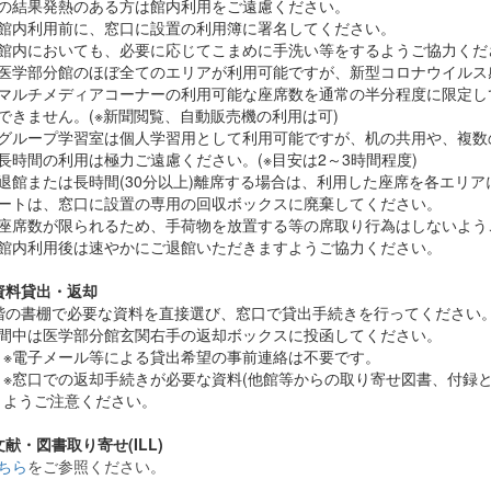
の結果発熱のある方は館内利用をご遠慮ください。
館内利用前に、窓口に設置の利用簿に署名してください。
館内においても、必要に応じてこまめに手洗い等をするようご協力くだ
医学部分館のほぼ全てのエリアが利用可能ですが、新型コロナウイルス感
マルチメディアコーナーの利用可能な座席数を通常の半分程度に限定し
できません。(※新聞閲覧、自動販売機の利用は可)
グループ学習室は個人学習用として利用可能ですが、机の共用や、複数
長時間の利用は極力ご遠慮ください。(※目安は2～3時間程度)
退館または長時間(30分以上)離席する場合は、利用した座席を各エリ
ートは、窓口に設置の専用の回収ボックスに廃棄してください。
座席数が限られるため、手荷物を放置する等の席取り行為はしないよう
館内利用後は速やかにご退館いただきますようご協力ください。
資料貸出・返却
階の書棚で必要な資料を直接選び、窓口で貸出手続きを行ってください
間中は医学部分館玄関右手の返却ボックスに投函してください。
※電子メール等による貸出希望の事前連絡は不要です。
※窓口での返却手続きが必要な資料(他館等からの取り寄せ図書、付録
ようご注意ください。
献・図書取り寄せ(ILL)
ちら
をご参照ください。