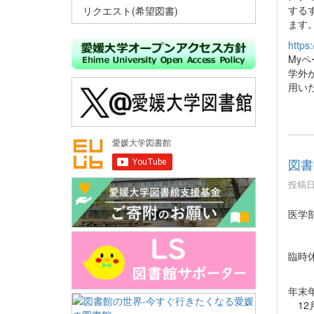
する
リクエスト(希望図書)
ます
https:
My
学外
用い
図書
投稿日時
医学
臨時休
20
年末
12月