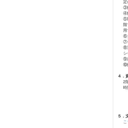
定
③
④
⑤
階
用
⑥
⑦
⑧
シ
⑨
⑩
４．
2
時
５．文
こ