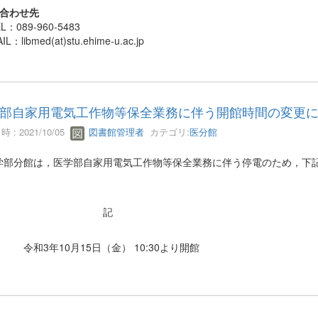
い合わせ先
L：089-960-5483
IL：libmed(at)stu.ehime-u.ac.jp
部自家用電気工作物等保全業務に伴う開館時間の変更
 : 2021/10/05
図書館管理者
カテゴリ:
医分館
部分館は，医学部自家用電気工作物等保全業務に伴う停電のため，下記
記
3年10月15日（金） 10:30より開館