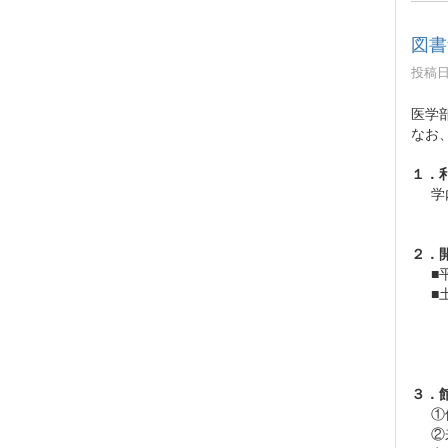
図書
投稿日時
医学
なお
１．
学
２．
■平
■土
３．
①
②