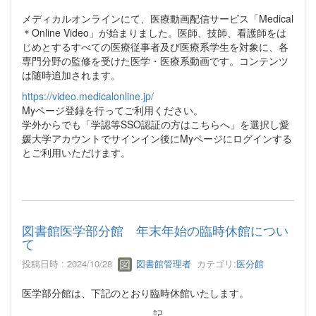
メディカルオンラインにて、医療動画配信サービス「Medical
＊Online Video」が始まりました。医師、技師、看護師をは
じめとするすべての医療従事者及び医療系学生を対象に、各
専門分野の監修を受けた医学・医療系動画です。コンテンツ
は随時追加されます。
https://video.medicalonline.jp/
Myページ登録を行ってご利用ください。
学外からでも「学認等SSO認証の方はこちらへ」を選択し愛
媛大学アカウントでサインイン後にMyページにログインする
とご利用いただけます。
図書館医学部分館 年末年始の臨時休館につい
て
投稿日時 : 2024/10/28
図書館管理者
カテゴリ:
医分館
医学部分館は、下記のとおり臨時休館いたします。
記