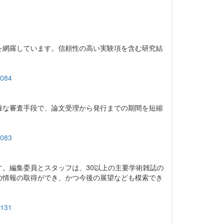
を網羅しています。信頼性の高い実験項を含む研究結
0084
確な審査手段で、論文受理から発行までの期間を短縮
0083
。編集委員とスタッフは、30以上の主要学術雑誌の
の情報の取得ができ、かつ今後の展望なども模索でき
0131