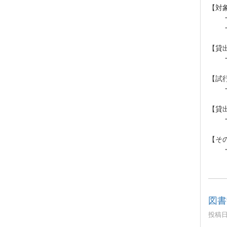
【対
・対
・対
【貸
・1
【試
・令
【貸
・試
【そ
・対
図書
投稿日時