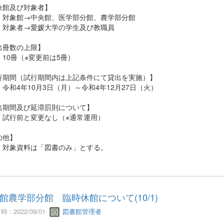
象館及び対象者】
象館→中央館、医学部分館、農学部分館
象者→愛媛大学の学生及び教職員
出冊数の上限】
0冊（※変更前は5冊）
行期間（試行期間内は上記条件にて貸出を実施）】
和4年10月3日（月）～令和4年12月27日（火）
出期間及び延滞罰則について】
行前と変更なし（※通常運用）
の他】
象資料は「図書のみ」とする。
館農学部分館 臨時休館について(10/1)
 : 2022/09/01
図書館管理者