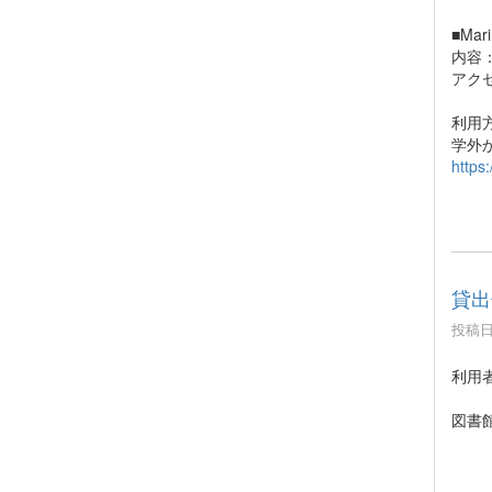
■Mari
内容
アク
利用
学外
https
貸出
投稿日時
利用
図書