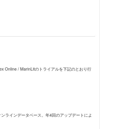
ndex Online / MarinLitのトライアルを下記のとおり行
” のオンラインデータベース。年4回のアップデートによ