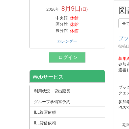
8月9日
図
2026年
(日)
休館
中央館
全
休館
医分館
休館
農分館
ブッ
カレンダー
投稿日時
ログイン
募集
参加
選書
Webサービス
-------
ブッ
利用状況・貸出延長
クエ
参加
グループ学習室予約
PC
や
ILL複写依頼
ILL貸借依頼
期間