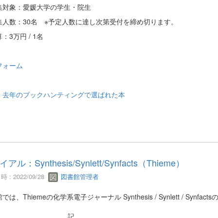
対象：愛媛大学の学生・院生
人数：
30
名
※
予定人数に達し次第受付を締め切ります。
：
3
万円
/ 1
名
フォーム
：
去年のブックハンティングで選ばれた本
アル：Synthesis/Synlett/Synfacts（Thieme）
 : 2022/09/28
図書館管理者
では、Thiemeの化学系電子ジャーナル Synthesis / Synlett / Sy
記