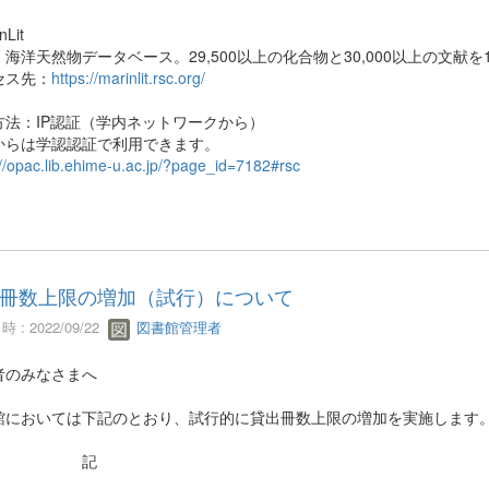
nLit
：海洋天然物データベース。29,500以上の化合物と30,000以上の文
セス先：
https://marinlit.rsc.org/
方法：IP認証（学内ネットワークから）
からは学認認証で利用できます。
://opac.lib.ehime-u.ac.jp/?page_id=7182#rsc
冊数上限の増加（試行）について
 : 2022/09/22
図書館管理者
者のみなさまへ
館においては下記のとおり、試行的に貸出冊数上限の増加を実施します
記