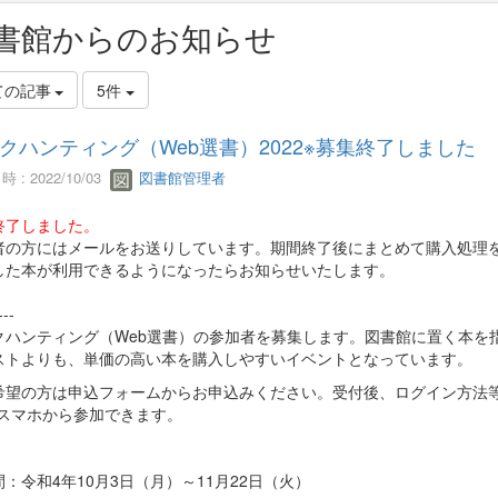
書館からのお知らせ
ての記事
5件
クハンティング（Web選書）2022※募集終了しました
 : 2022/10/03
図書館管理者
終了しました。
者の方にはメールをお送りしています。期間終了後にまとめて購入処理
した本が利用できるようになったらお知らせいたします。
---
クハンティング（
Web
選書）の参加者を募集します。図書館に置く本を
ストよりも、単価の高い本を購入しやすいイベントとなっています。
希望の方は申込フォームからお申込みください。受付後、ログイン方法
スマホから参加できます。
：令和
4
年
10
月
3
日（月）～
11
月
22
日（火）