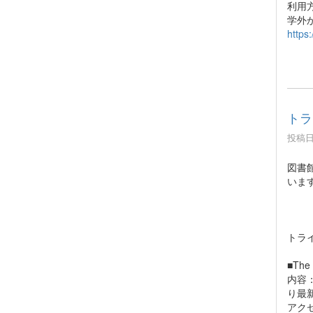
利用
学外
https
トライ
投稿日時
図書館で
いま
トライ
■The 
内容：
り最
アク