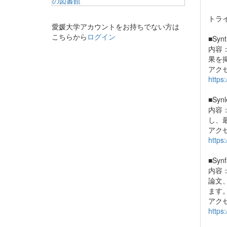
トライ
愛媛大学アカウントをお持ちでない方は
こちらから
ログイン
■Synt
内容
果を
アク
https
■Synl
内容
し、
アク
https
■Synf
内容
論文
ます
アク
https