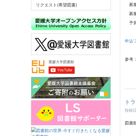
募集
リクエスト(希望図書)
募集
予算
申込
参考
トライ
投稿日時
図書館