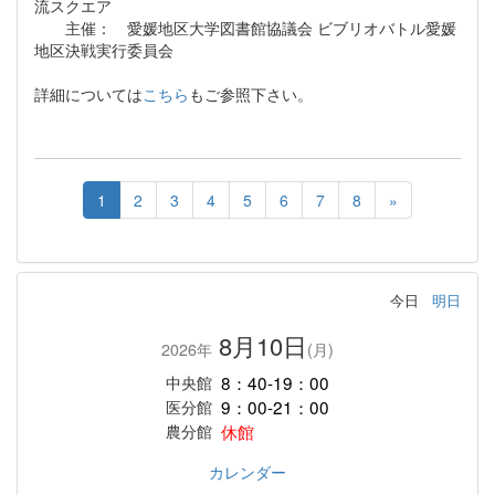
流スクエア
主催： 愛媛地区大学図書館協議会 ビブリオバトル愛媛
地区決戦実行委員会
詳細については
こちら
もご参照下さい。
1
2
3
4
5
6
7
8
»
今日
明日
8月10日
2026年
(月)
8：40-19：00
中央館
9：00-21：00
医分館
休館
農分館
カレンダー