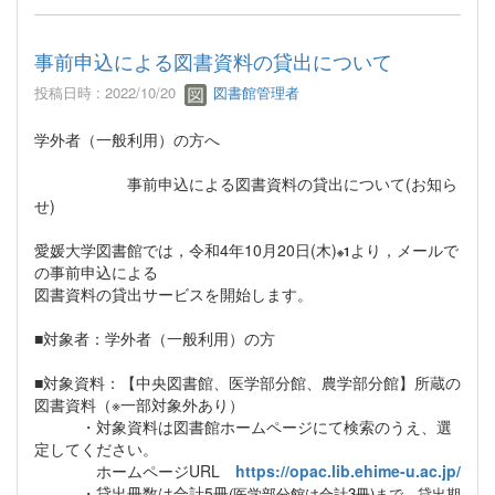
事前申込による図書資料の貸出について
投稿日時 : 2022/10/20
図書館管理者
学外者（一般利用）の方へ
事前申込による図書資料の貸出について(お知ら
せ)
愛媛大学図書館では，令和4年10月20日(木)
より，メールで
※1
の事前申込による
図書資料の貸出サービスを開始します。
■対象者：学外者（一般利用）の方
■対象資料：【中央図書館、医学部分館、農学部分館】所蔵の
図書資料（※一部対象外あり）
・対象資料は図書館ホームページにて検索のうえ、選
定してください。
ホームページURL
https://opac.lib.ehime-u.ac.jp/
・貸出冊数は合計5冊
(医学部分館は合計3冊)
まで、貸出期