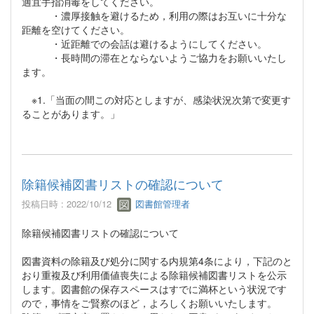
適宜手指消毒をしてください。
・濃厚接触を避けるため，利用の際はお互いに十分な
距離を空けてください。
・近距離での会話は避けるようにしてください。
・長時間の滞在とならないようご協力をお願いいたし
ます。
※1.「当面の間この対応としますが、感染状況次第で変更す
ることがあります。」
除籍候補図書リストの確認について
投稿日時 : 2022/10/12
図書館管理者
除籍候補図書リストの確認について
図書資料の除籍及び処分に関する内規第4条により，下記のと
おり重複及び利用価値喪失による除籍候補図書リストを公示
します。図書館の保存スペースはすでに満杯という状況です
ので，事情をご賢察のほど，よろしくお願いいたします。