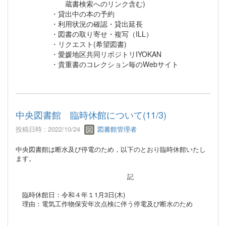
蔵書検索へのリンク含む)
・貸出中の本の予約
・利用状況の確認・貸出延長
・図書の取り寄せ・複写（ILL）
・リクエスト(希望図書)
・愛媛地区共同リポジトリIYOKAN
・貴重書のコレクション毎のWebサイト
中央図書館 臨時休館について(11/3)
投稿日時 : 2022/10/24
図書館管理者
中央図書館は断水及び停電のため，以下のとおり臨時休館いたし
ます。
記
臨時休館日：令和４年１1月3日(木)
理由：電気工作物保安年次点検に伴う停電及び断水のため