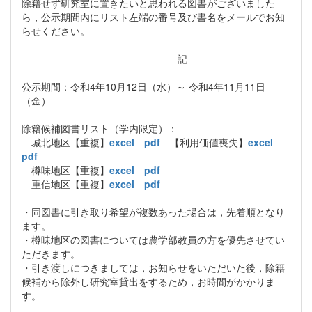
除籍せず研究室に置きたいと思われる図書がございました
ら，公示期間内にリスト左端の番号及び書名をメールでお知
らせください。
記
公示期間：令和4年10月12日（水）～ 令和4年11月11日
（金）
除籍候補図書リスト（学内限定）：
城北地区【重複】
excel
pdf
【利用価値喪失】
excel
pdf
樽味地区【重複】
excel
pdf
重信地区【重複】
excel
pdf
・同図書に引き取り希望が複数あった場合は，先着順となり
ます。
・樽味地区の図書については農学部教員の方を優先させてい
ただきます。
・引き渡しにつきましては，お知らせをいただいた後，除籍
候補から除外し研究室貸出をするため，お時間がかかりま
す。