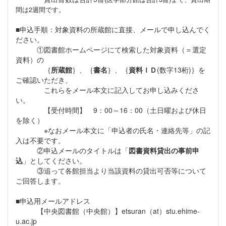
間は2週間です。
■申込手順：対象資料の所蔵館に直接、メールで申し込んでく
ださい。
①図書館ホームページにて検索した対象資料（＝選定
資料）の
｛
所蔵館
｝、｛
書名
｝、｛
資料ＩＤ
(数字13桁)｝を
ご確認いただき、
これらをメール本文に記入してお申し込みくださ
い。
【受付時間】 9：00～16：00（土日曜および休日
を除く）
※なおメール本文に「申込者の氏名・連絡先等」の記
入は不要です。
②申込メールのタイトルは「
図書資料貸出の事前申
込
」としてください。
③追って各館担当より当該資料の貸出可否等について
ご回答します。
■申込用メールアドレス
【中央図書館（中央館）】etsuran（at）stu.ehime-
u.ac.jp