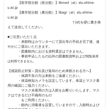
【医学部分館（医分館）】libmed（at）stu.ehime-
u.ac.jp
【農学部分館（農分館）】libagr（at）stu.ehime-
u.ac.jp
↑(at)を@に書き換
えて送信してください。
■ご注意いただく点
・来館時はカウンターにて貸出等の手続き完了後、速
やかにご退出いただきます。
・図書館内における資料選定はできません。
・事前申込したもの以外の
図書館資料および
閲覧座席
は利用できません。
【感染防止対策～貸出及び返却のため来館される方へ】
・体調不良の方は来館をご遠慮ください。
・体温検知カメラを設定しています。体温とマスク着
用の確認にご協力ください。
マスク未着用の方は入館をお断りいたします。マス
クはできるだけ不織布のもの
をご利用ください。
・館内に消毒液を設置していますので，入館時および