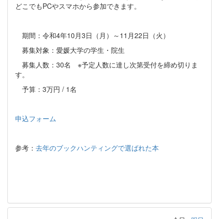
どこでも
PC
やスマホから参加できます。
期間：令和
4
年
10
月
3
日（月）～
11
月
22
日（火）
募集対象：愛媛大学の学生・院生
募集人数：
30
名
※
予定人数に達し次第受付を締め切りま
す。
予算：
3
万円
/ 1
名
申込フォーム
参考：
去年のブックハンティングで選ばれた本