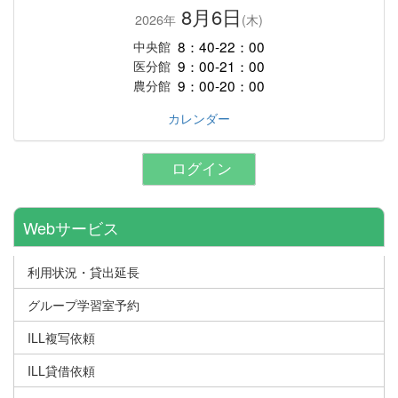
8月6日
2026年
(木)
8：40-22：00
中央館
9：00-21：00
医分館
9：00-20：00
農分館
カレンダー
ログイン
Webサービス
利用状況・貸出延長
グループ学習室予約
ILL複写依頼
ILL貸借依頼