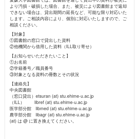
より汚損・破損した場合、また、被災により図書館まで返却
できない場合は、貸出期間の延長など、可能な限り対応いた
します。ご相談内容により、個別に対応いたしますので、ご
相談ください。
【対象】
①図書館の窓口で貸出した資料
②他機関から借用した資料（ILL取り寄せ）
【お知らせいただきたいこと】
①お名前
②学籍番号／職員番号
③対象となる資料の冊数とその状況
【連絡先】
中央図書館
（窓口貸出）etsuran (at) stu.ehime-u.ac.jp
（ILL） libref (at) stu.ehime-u.ac.jp
医学部分館 libmed (at) stu.ehime-u.ac.jp
農学部分館 libagr (at) stu.ehime-u.ac.jp
(at) は @ に置き換えてください。