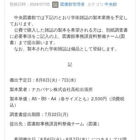
投稿日時 : 2024/07/03
図書館管理者
カテゴリ:
中央館
中央図書館では下記のとおり学術雑誌の製本業務を予定し
ております。
公費で購入した雑誌の製本を希望される方は、別紙調査書
に必要事項をご記入の上、図書館事務課資料整備チーム(図
書）まで提出願います。
なお、製本された学術雑誌は備品として登録します。
記
搬出予定日：8月6日(火)・7日(水)
製本業者：ナカバヤシ株式会社高松出張所
製本単価：A5・B5・A4（各サイズとも）2,530円（消費税
込）
調査書提出期限：7月22日(月)
提出先：図書館事務課資料整備チーム（図書）
希望搬出日〔8月6日(火)・8月7日(水)〕につきましては調