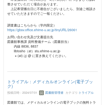
整させていただく場合があります。
上記希望搬出日に不都合がございましたら、別途ご相談さ
せていただきますのでご一報ください。
調査書はこちらから（学内限定）
https://gbsv.office.ehime-u.ac.jp/tinyURL/26061
お問い合わせ先及び文書提出先
図書館事務課 資料整備チーム（図書担当）
内線 8836, 8837
libtosho（at）stu.ehime-u.ac.jp
※ (at) は @ に置き換えてください。
トライアル：メディカルオンライン(電子ブッ
ク)
投稿日時 : 2024/07/01
図書館管理者
カテゴリ:
トライアル
図書館では、メディカルオンラインの電子ブックの無料トラ