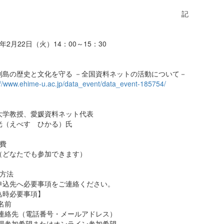
記
年2月22日（火）14：00～15：30
列島の歴史と文化を守る －全国資料ネットの活動について－
://www.ehime-u.ac.jp/data_event/data_event-185754/
大学教授、愛媛資料ネット代表
光（えべす ひかる）氏
費
（どなたでも参加できます）
込方法
申込先へ必要事項をご連絡ください。
込時必要事項】
名前
ご連絡先（電話番号・メールアドレス）
来場参加希望またはオンライン参加希望