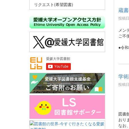
リクエスト(希望図書)
蔵書
投稿日時
メン
ご不
●令和
学術
投稿日時
図書
おり
なお