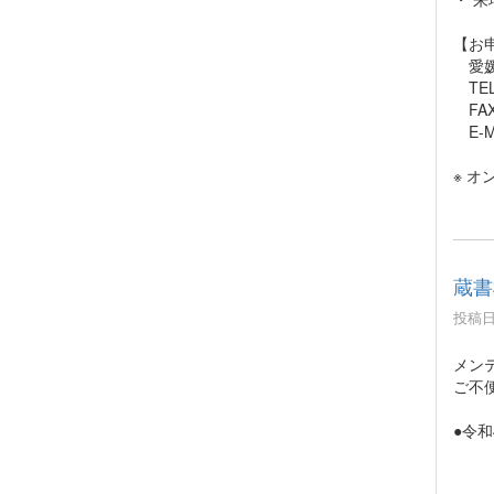
【お
愛媛
TEL:
FAX:
E-Mai
※ 
蔵書
投稿日時
メン
ご不
●令和