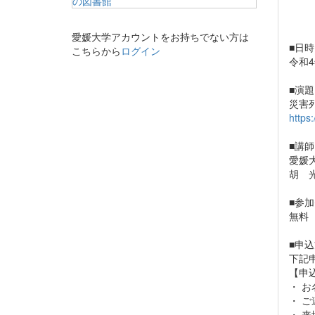
愛媛大学アカウントをお持ちでない方は
■日時
こちらから
ログイン
令和4
■演題
災害
https
■講師
愛媛
胡 
■参加
無料
■申
下記
【申
・ お
・ 
・ 