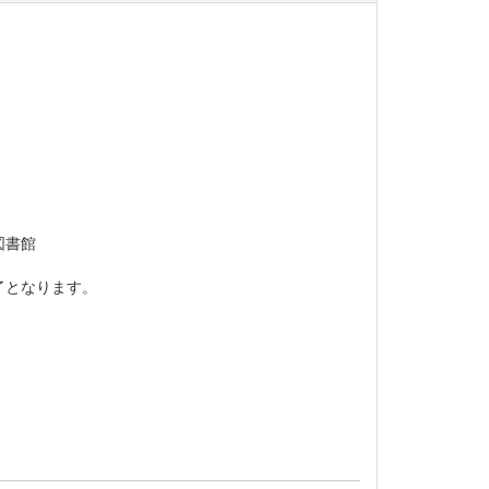
て
館
了となります。