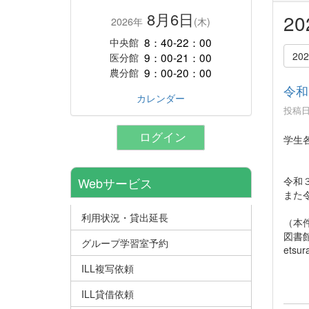
8月6日
2
2026年
(木)
8：40-22：00
中央館
20
9：00-21：00
医分館
9：00-20：00
農分館
令和
カレンダー
投稿日時
ログイン
学生
令和
Webサービス
また
利用状況・貸出延長
（本
図書
グループ学習室予約
etsur
ILL複写依頼
ILL貸借依頼