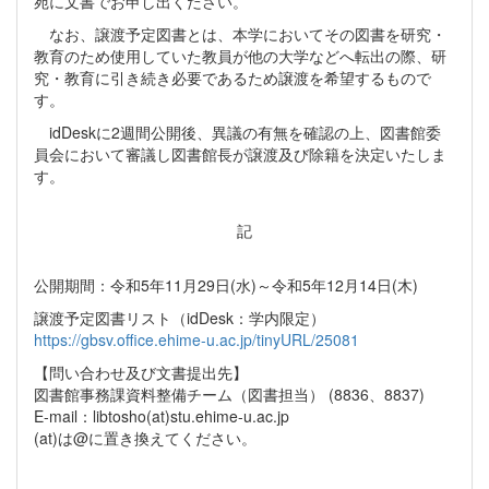
宛に文書でお申し出ください。
なお、譲渡予定図書とは、本学においてその図書を研究・
教育のため使用していた教員が他の大学などへ転出の際、研
究・教育に引き続き必要であるため譲渡を希望するもので
す。
idDeskに2週間公開後、異議の有無を確認の上、図書館委
員会において審議し図書館長が譲渡及び除籍を決定いたしま
す。
記
公開期間：令和5年11月29日(水)～令和5年12月14日(木)
譲渡予定図書リスト（idDesk：学内限定）
https://gbsv.office.ehime-u.ac.jp/tinyURL/25081
【問い合わせ及び文書提出先】
図書館事務課資料整備チーム（図書担当） (8836、8837)
E-mail：libtosho(at)stu.ehime-u.ac.jp
(at)は@に置き換えてください。