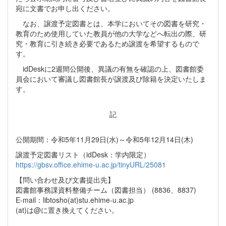
宛に文書でお申し出ください。
なお、譲渡予定図書とは、本学においてその図書を研究・
教育のため使用していた教員が他の大学などへ転出の際、研
究・教育に引き続き必要であるため譲渡を希望するもので
す。
idDeskに2週間公開後、異議の有無を確認の上、図書館委
員会において審議し図書館長が譲渡及び除籍を決定いたしま
す。
記
公開期間：令和5年11月29日(水)～令和5年12月14日(木)
譲渡予定図書リスト（idDesk：学内限定）
https://gbsv.office.ehime-u.ac.jp/tinyURL/25081
【問い合わせ及び文書提出先】
図書館事務課資料整備チーム（図書担当） (8836、8837)
E-mail：libtosho(at)stu.ehime-u.ac.jp
(at)は@に置き換えてください。